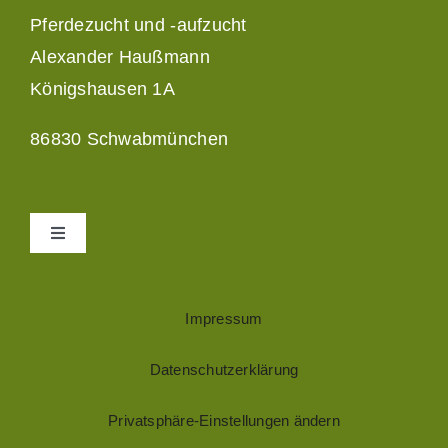
Pferdezucht und -aufzucht
Alexander Haußmann
Königshausen 1A
86830 Schwabmünchen
Toggle
Navigation
Kontakt
Impressum
Datenschutzerklärung
Privatsphäre-Einstellungen ändern